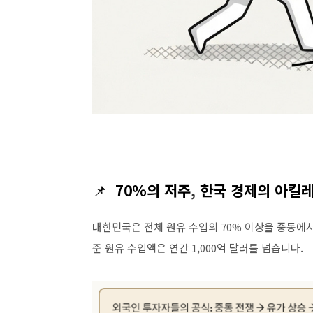
📌
70%의 저주
,
한국 경제의 아킬
대한민국은 전체 원유 수입의
70%
이상을 중동에
준 원유 수입액은 연간
1,000
억 달러를 넘습니다
.