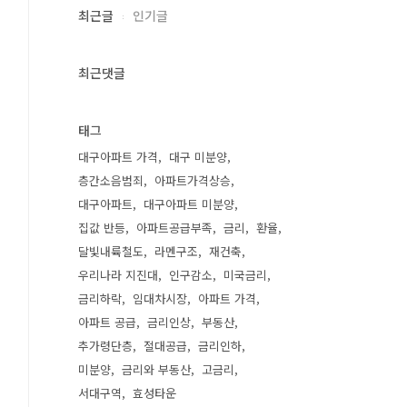
최근글
인기글
최근댓글
태그
대구아파트 가격
대구 미분양
층간소음범죄
아파트가격상승
대구아파트
대구아파트 미분양
집값 반등
아파트공급부족
금리
환율
달빛내륙철도
라멘구조
재건축
우리나라 지진대
인구감소
미국금리
금리하락
임대차시장
아파트 가격
아파트 공급
금리인상
부동산
추가령단층
절대공급
금리인하
미분양
금리와 부동산
고금리
서대구역
효성타운