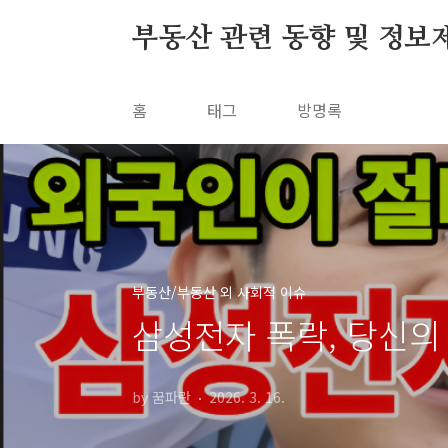
본문 바로가기
부동산 관련 동향 및 정보
홈
태그
방명록
부동산/부동산 외 사회적 이슈
삼성전자 폭락, 당신의
by 꿈파란
2026. 3. 16.