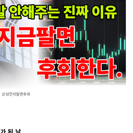
삼성전자팔면후회
가 된 날