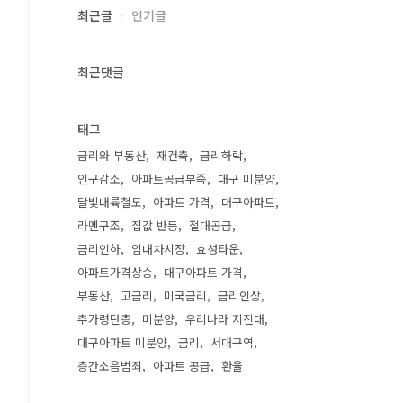
최근글
인기글
최근댓글
태그
금리와 부동산
재건축
금리하락
인구감소
아파트공급부족
대구 미분양
달빛내륙철도
아파트 가격
대구아파트
라멘구조
집값 반등
절대공급
금리인하
임대차시장
효성타운
아파트가격상승
대구아파트 가격
부동산
고금리
미국금리
금리인상
추가령단층
미분양
우리나라 지진대
대구아파트 미분양
금리
서대구역
층간소음범죄
아파트 공급
환율