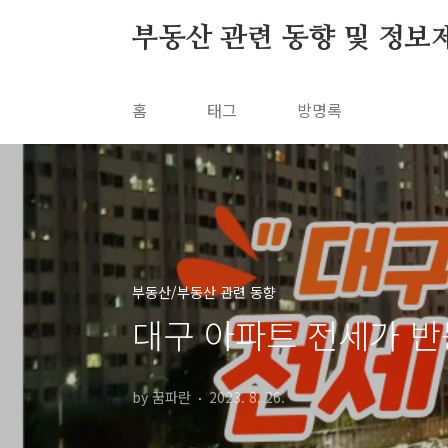
본문 바로가기
부동산 관련 동향 및 정보
홈
태그
방명록
부동산/부동산 관련 동향
대구 아파트 전세가 반
by 꿈파란
2023. 8. 26.