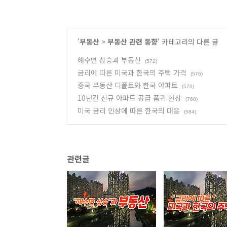
'
부동산
>
부동산 관련 동향
' 카테고리의 다른 글
해수면 상승과 부동산
(572)
금리에 따른 미국과 한국의 주택 가격
(576)
중국 부동산 디폴트와 한국 아파트
(570)
10년간 신규 아파트 공급 품귀 현상
(760)
미국 금리 인상에 따른 한국의 대응
(584)
관련글