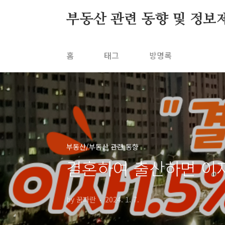
본문 바로가기
부동산 관련 동향 및 정보
홈
태그
방명록
부동산/부동산 관련 동향
결혼하여 출산하면 이자
by 꿈파란
2024. 1. 7.