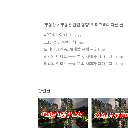
'
부동산
>
부동산 관련 동향
' 카테고리의 다른 글
APT미분양 대책
(478)
1.10 정부 주택대책
(568)
드디어 재건축, 재개발 규제 완화!
(559)
최악의 아파트 공급 부족 사태가 다가온다.
(603)
최악의 아파트 공급 부족 사태가 다가온다.
(565)
관련글