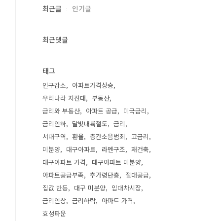
최근글
인기글
최근댓글
태그
인구감소
아파트가격상승
우리나라 지진대
부동산
금리와 부동산
아파트 공급
미국금리
금리인하
달빛내륙철도
금리
서대구역
환율
층간소음범죄
고금리
미분양
대구아파트
라멘구조
재건축
대구아파트 가격
대구아파트 미분양
아파트공급부족
추가령단층
절대공급
집값 반등
대구 미분양
임대차시장
금리인상
금리하락
아파트 가격
효성타운