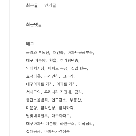
최근글
인기글
최근댓글
태그
금리와 부동산
재건축
아파트공급부족
대구 미분양
환율
추가령단층
임대차시장
아파트 공급
집값 반등
효성타운
금리인하
고금리
대구아파트 가격
아파트 가격
서대구역
우리나라 지진대
금리
층간소음범죄
인구감소
부동산
미분양
금리인상
금리하락
달빛내륙철도
대구아파트
대구아파트 미분양
라멘구조
미국금리
절대공급
아파트가격상승