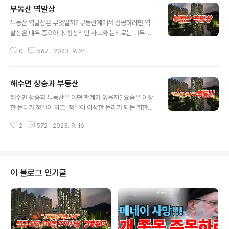
부동산 역발상
글 내용
부동산 역발상은 무엇일까? 부동산계에서 성공하려면 역
발상은 매우 중요하다. 정상적인 사고와 논리로는 너무 경
쟁이 심하다. 좋은 아파트 경매 경쟁률은 수십대일이다. 낙
0
567
2023. 9. 24.
찰된다 해도 급매보다 비싸게 받는 것이 비일비재하다. 향
후 부동산은 우리가 미처 생각하지 못하는 역발상 쪽으로
흘러갈 것이다. ▣ 부동산 역발상 2010년도에 모나코 오
해수면 상승과 부동산
데온 팬트하우스가 3,500억원(현재는 5,600억원 정도)
글 내용
에 매매되었다. 주택매매 중 최고의 가격이었다. 거기에다
해수면 상승과 부동산은 어떤 관계가 있을까? 요즘은 이상
차익은 3,000억 원이었다. 즉 500억 원에 사서 3,500억
한 논리가 정설이 되고, 정설이 이상한 논리가 되는 희한한
원에 팔았다는 이야기이다. 대부분 사람들은 싼 주택을 사
사회에 살고 있다. 즉 거짓이 참이 되고 참이 거짓이 되는
서 비싸게 파기를 좋아한다. 그런데 비싼 부동산을 사서 더
2
572
2023. 9. 16.
것이 이상하지 않는 사회로 치닫고 있어 참으로 안타깝다.
비싸게 판다는 개념은 아직 잘 없다. 하지만 앞으로는 비싼
일부 환경론자들이 주장하고 있는 해수면 상승으로 바닷가
아파트는 계속 신고가를 ..
와 한강주변의 아파트들이 물에 잠긴다는 논리가 바로 이
런 것들이다. 공포심으로 해변가, 한강 주변의 부동산이 폭
락할 수 있다는 황당한 주장이다. ▣ 온난화 문제점 예전에
이 블로그 인기글
석유가 고갈되면 어떠한 현상이 일어날까? 하면서 석유고
갈을 대비해서 성금도 모은 적이 있었다. 석유는 자원의 한
부분으로 어느 정도 설득력이 있었다. 그러나 지구 온난화
로 인한 논리에는 많은 문제점을 안고 있다. 첫째로, 지구
온난화 방지를 위하여 수많은 단..